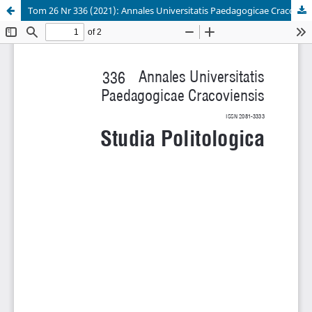
Tom 26 Nr 336 (2021): Annales Universitatis Paedagogicae Cracoviensis. Studia Politologica