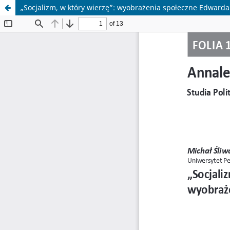
„Socjalizm, w który wierzę”: wyobrażenia społeczne Edwarda