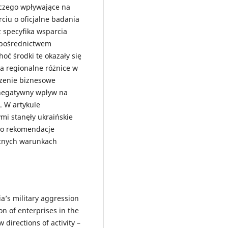
rczego wpływające na
ciu o oficjalne badania
ż specyfika wsparcia
 pośrednictwem
hoć środki te okazały się
a regionalne różnice w
czenie biznesowe
 negatywny wpływ na
 W artykule
mi stanęły ukraińskie
ono rekomendacje
ecnych warunkach
ia’s military aggression
on of enterprises in the
 directions of activity –