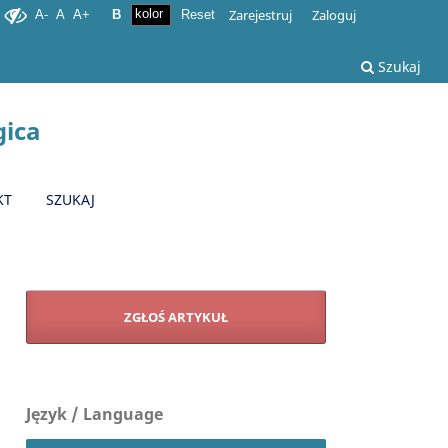
Zarejestruj
Zaloguj
A-
A
A+
B
Reset
Szukaj
gica
KT
SZUKAJ
ZGŁOŚ ARTYKUŁ
Język / Language