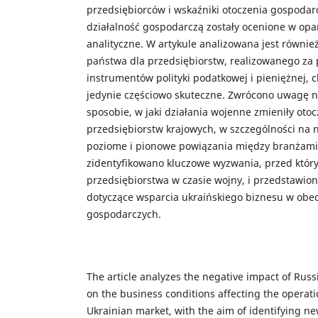
przedsiębiorców i wskaźniki otoczenia gospoda
działalność gospodarczą zostały ocenione w opar
analityczne. W artykule analizowana jest równie
państwa dla przedsiębiorstw, realizowanego za
instrumentów polityki podatkowej i pieniężnej, c
jedynie częściowo skuteczne. Zwrócono uwagę n
sposobie, w jaki działania wojenne zmieniły oto
przedsiębiorstw krajowych, w szczególności na
poziome i pionowe powiązania między branżami.
zidentyfikowano kluczowe wyzwania, przed który
przedsiębiorstwa w czasie wojny, i przedstawi
dotyczące wsparcia ukraińskiego biznesu w ob
gospodarczych.
The article analyzes the negative impact of Russ
on the business conditions affecting the operati
Ukrainian market, with the aim of identifying new