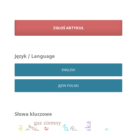
ZGŁOŚ ARTYKUŁ
Język / Language
ENGLISH
JĘZYK POLSKI
Słowa kluczowe
gaz ziemny
wojna
Rosja