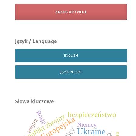
ZGŁOŚ ARTYKUŁ
Język / Language
ENGLISH
JĘZYK POLSKI
Słowa kluczowe
Rosja
bezpieczeństwo
konflikt zbrojny
Unia Europejska
wojna
Niemcy
Ukraine