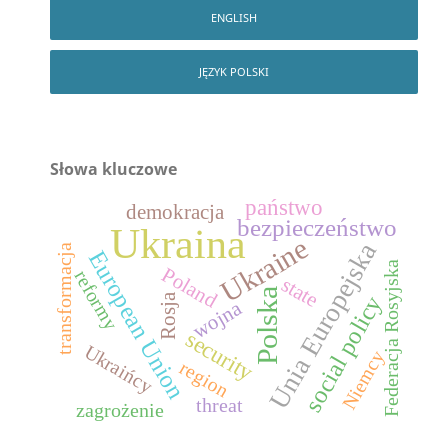
ENGLISH
JĘZYK POLSKI
Słowa kluczowe
państwo
demokracja
bezpieczeństwo
Ukraina
Ukraine
Unia Europejska
transformacja
European Union
Federacja Rosyjska
Poland
reformy
state
Polska
social policy
Rosja
wojna
security
Ukraińcy
Niemcy
region
threat
zagrożenie