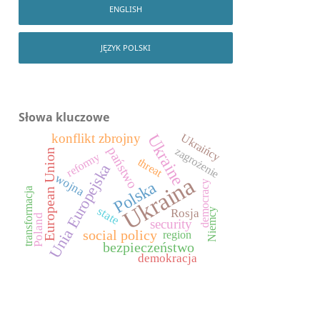
ENGLISH
JĘZYK POLSKI
Słowa kluczowe
konflikt zbrojny
Ukraine
Ukraińcy
państwo
zagrożenie
European Union
reformy
threat
Unia Europejska
wojna
Ukraina
Polska
democracy
transformacja
state
Rosja
Niemcy
Poland
security
social policy
region
bezpieczeństwo
demokracja