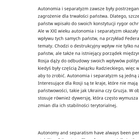
Autonomia i separatyzm zawsze były postrzega
zagrożenie dla trwałości państwa. Dlatego, szcz
państw wpisało do swoich konstytucji rygor och
Ale w XXI wieku autonomia i separatyzm okazały
wpływu tych samych państw, na przykład Federac
tematy. Chodzi o destrukcyjny wpływ nie tylko 
państw, ale także na istniejący porządek międ
Rosja dąży do odbudowy swoich wpływów polityc
kiedyś były częścią Związku Radzieckiego, więc 
aby to zrobić. Autonomia i separatyzm są jedną z
Interesujące dla Rosji są te kraje, które nie mają 
państwowości, takie jak Ukraina czy Gruzja. W o
stosuje również dywersję, która często wymusza 
zmian dla ich stabilności terytorialnej.
Autonomy and separatism have always been perce