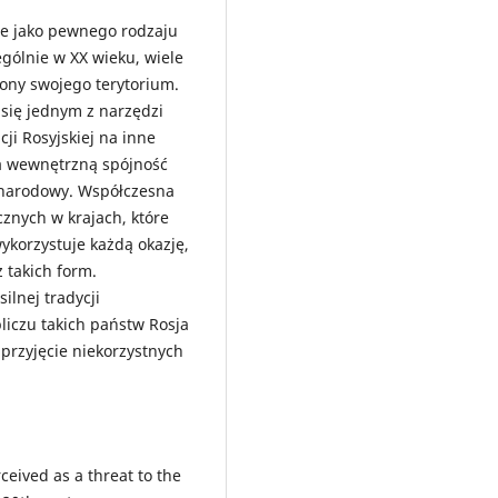
ne jako pewnego rodzaju
ególnie w XX wieku, wiele
rony swojego terytorium.
 się jednym z narzędzi
ji Rosyjskiej na inne
na wewnętrzną spójność
zynarodowy. Współczesna
znych w krajach, które
wykorzystuje każdą okazję,
 takich form.
silnej tradycji
bliczu takich państw Rosja
przyjęcie niekorzystnych
ived as a threat to the