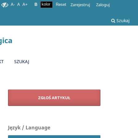
Zarejestruj
Zaloguj
A-
A
A+
B
Reset
Szukaj
gica
KT
SZUKAJ
ZGŁOŚ ARTYKUŁ
Język / Language