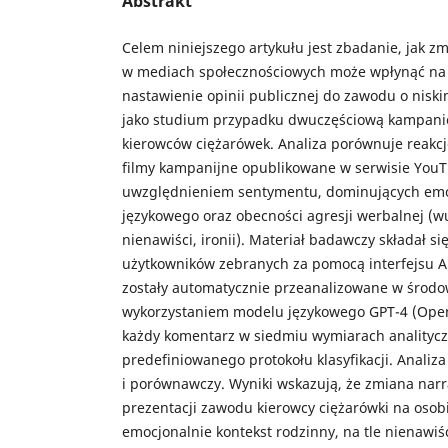
Abstrakt
Celem niniejszego artykułu jest zbadanie, jak z
w mediach społecznościowych może wpłynąć na 
nastawienie opinii publicznej do zawodu o niski
jako studium przypadku dwuczęściową kampani
kierowców ciężarówek. Analiza porównuje reakc
filmy kampanijne opublikowane w serwisie You
uwzględnieniem sentymentu, dominujących emocj
językowego oraz obecności agresji werbalnej 
nienawiści, ironii). Materiał badawczy składał s
użytkowników zebranych za pomocą interfejsu 
zostały automatycznie przeanalizowane w środo
wykorzystaniem modelu językowego GPT-4 (OpenA
każdy komentarz w siedmiu wymiarach analityc
predefiniowanego protokołu klasyfikacji. Analiza
i porównawczy. Wyniki wskazują, że zmiana narra
prezentacji zawodu kierowcy ciężarówki na osob
emocjonalnie kontekst rodzinny, na tle nienawiśc