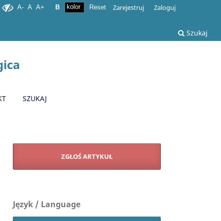
Zarejestruj
Zaloguj
A-
A
A+
B
Reset
Szukaj
gica
KT
SZUKAJ
ZGŁOŚ ARTYKUŁ
Język / Language