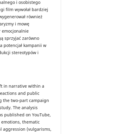
alnego i osobistego
i film wywołał bardziej
 wygenerował również
garyzmy i mowę
r emocjonalnie
gą sprzyjać zarówno
dza potencjał kampanii w
ukcji stereotypów i
ft in narrative within a
eactions and public
ng the two-part campaign
study. The analysis
os published on YouTube,
t emotions, thematic
al aggression (vulgarisms,