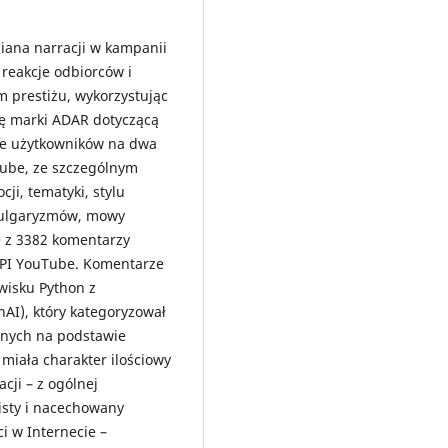
miana narracji w kampanii
reakcje odbiorców i
m prestiżu, wykorzystując
ę marki ADAR dotyczącą
je użytkowników na dwa
Tube, ze szczególnym
i, tematyki, stylu
(wulgaryzmów, mowy
ię z 3382 komentarzy
API YouTube. Komentarze
wisku Python z
I), który kategoryzował
znych na podstawie
 miała charakter ilościowy
cji – z ogólnej
isty i nacechowany
i w Internecie –